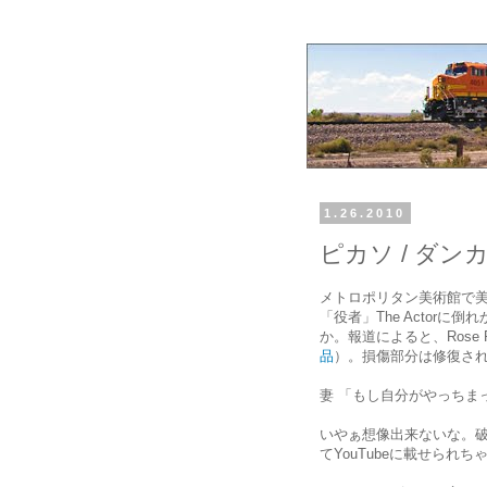
1.26.2010
ピカソ / ダン
メトロポリタン美術館で
「役者」The Actor
か。報道によると、Rose P
品
）。損傷部分は修復さ
妻 「もし自分がやっちま
いやぁ想像出来ないな。
てYouTubeに載せられ