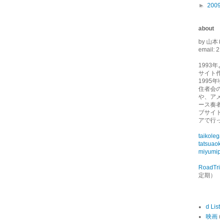
►
200
about
by 山本
email: 2
1993
サイト
1995
住者会
や、ア
ース奏
ブサイ
アで行
taikole
tatsuao
miyumip
RoadTr
定期）
d List
映画