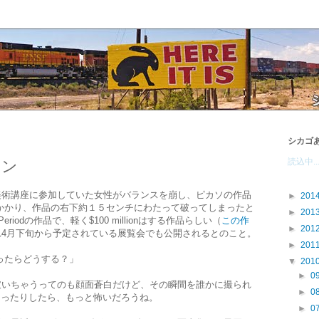
シカゴ
読込中..
カン
美術講座に参加していた女性がバランスを崩し、ピカソの作品
►
201
に倒れかかり、作品の右下約１５センチにわたって破ってしまったと
►
201
eriodの作品で、軽く$100 millionはする作品らしい（
この作
►
201
れ4月下旬から予定されている展覧会でも公開されるとのこと。
►
201
ったらどうする？」
▼
201
►
0
破いちゃうってのも顔面蒼白だけど、その瞬間を誰かに撮られ
►
0
ちゃったりしたら、もっと怖いだろうね。
►
0