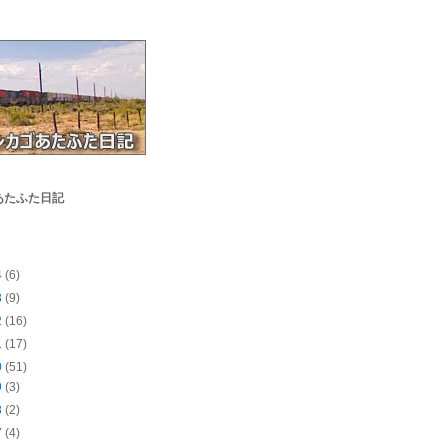
あたふた日記
.
4
(6)
3
(9)
2
(16)
1
(17)
0
(51)
9
(3)
8
(2)
7
(4)