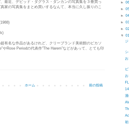
ば、最近、デビッド・ダグラス・ダンカンの写真集を３冊買っ
►
0
写真家の写真集をまとめ買いするなんて、本当に久し振りのこ
►
0
►
0
(1988)
►
0
►
0
k)
▼
0
ジ
の超有名な作品があるけれど、クリーブランド美術館のピカソ
"やRose Periodの代表作”The Harem”などがあって、とても印
シ
お
ピ
お
F
ホーム
前の投稿
1
漫
A
Th
Ac
初