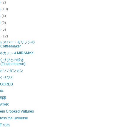
6
(2)
5
(10)
4
(4)
3
(9)
2
(5)
1
(12)
ャスパー・モリソンの
Coffeemaker
ネカノン＆MIRAMAX
くりびとの続き
(Elizabethtown)
カソ / ダンカン
くりびと
LOORED
4年
画家
VATAR
em Crooked Vultures
ross the Universe
日の出