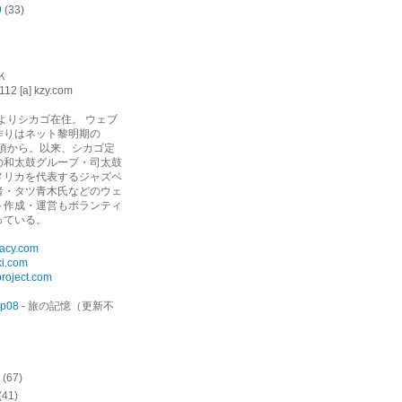
9
(33)
Ｋ
112 [a] kzy.com
年よりシカゴ在住。 ウェブ
作りはネット黎明期の
年頃から。以来、シカゴ定
の和太鼓グループ・司太鼓
メリカを代表するジャズベ
者・タツ青木氏などのウェ
ト作成・運営もボランティ
っている。
gacy.com
ki.com
roject.com
ip08
- 旅の記憶（更新不
(67)
(41)