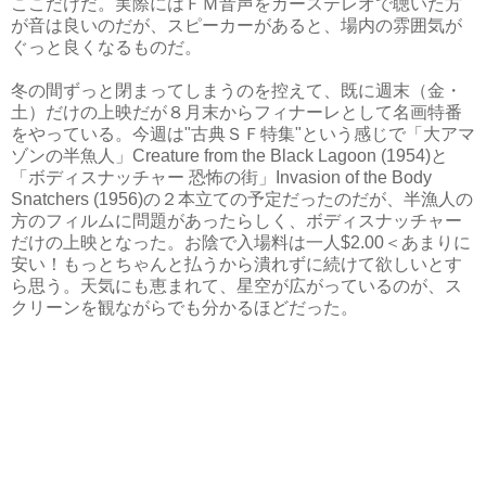
ここだけだ。実際にはＦＭ音声をカーステレオで聴いた方
が音は良いのだが、スピーカーがあると、場内の雰囲気が
ぐっと良くなるものだ。
冬の間ずっと閉まってしまうのを控えて、既に週末（金・
土）だけの上映だが８月末からフィナーレとして名画特番
をやっている。今週は"古典ＳＦ特集"という感じで「大アマ
ゾンの半魚人」Creature from the Black Lagoon (1954)と
「ボディスナッチャー 恐怖の街」Invasion of the Body
Snatchers (1956)の２本立ての予定だったのだが、半漁人の
方のフィルムに問題があったらしく、ボディスナッチャー
だけの上映となった。お陰で入場料は一人$2.00＜あまりに
安い！もっとちゃんと払うから潰れずに続けて欲しいとす
ら思う。天気にも恵まれて、星空が広がっているのが、ス
クリーンを観ながらでも分かるほどだった。