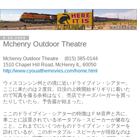
9.19.2009
Mchenry Outdoor Theatre
Mchenry Outdoor Theatre (815) 385-0144
1510 Chapel Hill Road, McHenry IL, 60050
http://www.cyouatthemovies.com/home.html
ウィスコンシン州との境に近いドライブイン・シアター。
ここに来たのは２度目。日没の上映開始ギリギリに着いた
ので写真を撮る余裕はなく、売店でチーズバーガーを買っ
たりしていたら、予告篇が始まった。
ここのドライブイン・シアターの特徴はＦＭ音声と共に、
車ごとに設置されているポータブル・スピーカーが健在な
こと。これまでにいくつかものドライブイン・シアターを
訪れているが、このポータブル・スピーカーが現役なのは