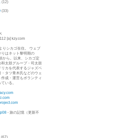
1
(12)
9
(33)
Ｋ
112 [a] kzy.com
年よりシカゴ在住。 ウェブ
作りはネット黎明期の
年頃から。以来、シカゴ定
の和太鼓グループ・司太鼓
メリカを代表するジャズベ
者・タツ青木氏などのウェ
ト作成・運営もボランティ
っている。
gacy.com
ki.com
roject.com
ip08
- 旅の記憶（更新不
(67)