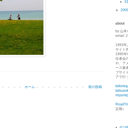
►
0
►
200
about
by 山本
email: 2
1993
サイト
1995
住者会
や、ア
ース奏
ブサイ
アで行
taikole
ホーム
前の投稿
tatsuao
miyumip
RoadTr
定期）
d List