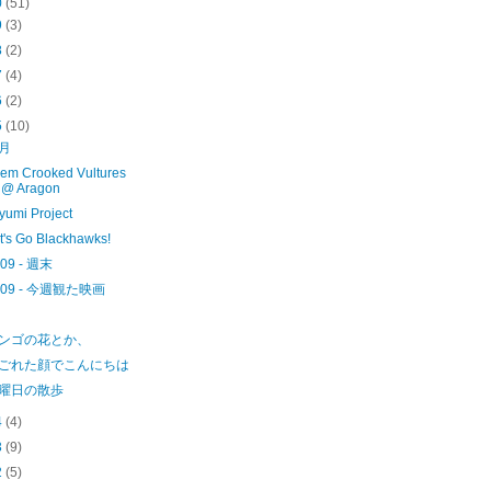
0
(51)
9
(3)
8
(2)
7
(4)
6
(2)
5
(10)
月
em Crooked Vultures
@ Aragon
yumi Project
t's Go Blackhawks!
09 - 週末
509 - 今週観た映画
ンゴの花とか、
ごれた顔でこんにちは
曜日の散歩
4
(4)
3
(9)
2
(5)