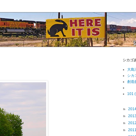
シカゴ
大島
シカ
創造
101 (
►
201
►
201
►
201
►
201