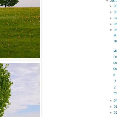
▼
201
►
0
►
0
►
0
►
0
▼
0
皐
Th
Mi
Le
05
0
b
リ
よ
土
►
0
►
0
►
0