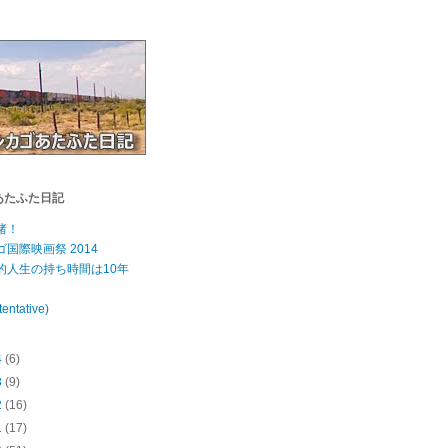
あたふた日記
渚！
ゴ国際映画祭 2014
的人生の持ち時間は10年
tentative)
4
(6)
3
(9)
2
(16)
1
(17)