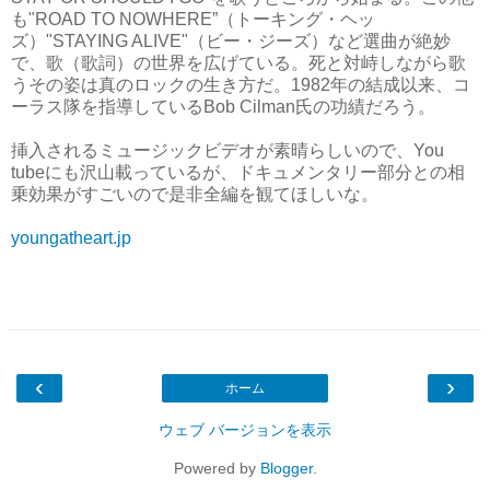
も"ROAD TO NOWHERE”（トーキング・ヘッ
ズ）"STAYING ALIVE"（ビー・ジーズ）など選曲が絶妙
で、歌（歌詞）の世界を広げている。死と対峙しながら歌
うその姿は真のロックの生き方だ。1982年の結成以来、コ
ーラス隊を指導しているBob Cilman氏の功績だろう。
挿入されるミュージックビデオが素晴らしいので、You
tubeにも沢山載っているが、ドキュメンタリー部分との相
乗効果がすごいので是非全編を観てほしいな。
youngatheart.jp
‹
›
ホーム
ウェブ バージョンを表示
Powered by
Blogger
.