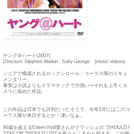
ヤング＠ハート(2007)
Directors: Stephen Walker , Sally George (music videos)
シニアで構成されるロックンロール・コーラス隊のドキュ
メンタリー。
事実は小説よりもドラマチックで力強いーそれを上手くカ
メラに収めた作品。
この作品は日本でも評判だったそうで、今年3月にはこのコ
ーラス隊が来日するとか！凄いなぁ。
90歳を超えるEileen Hall婆さんがクラッシュの "SHOULD I
STAY OR SHOULD I GO"を歌うところから始まる。この他