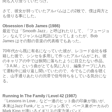
間も入り浸っていたっけ。
さて、彼女が持っていたアルバムはこの2枚で、僕は両方と
も借りる事にした。
Obsession / Bob James (1986)
最近では「Smooth Jazz」と呼ばれたりして、「フュージョ
ン」なんてジャンルは死語になってしまったが、Bob
James はその類の音楽の代表格でもあった。
70年代から既に有名になっていた彼が、レコード会社を移
籍した後で、シンセを多用して作ったアルバムがこれ。彼
のキャリアの中では狭間に落ちたように目立たない作品。
「3 A.M.」という曲がとても気に入り、編集テープに入れ
て運転中に繰り返し聞いていたので、今でもこの曲を聴く
と、山手通りあたりの渋滞で信号待ちをしている気分にな
る。
Running In The Family / Level 42 (1987)
「Lessons in Love」など一連のヒット曲の印象が強いが、
本来はJazz Funk／ヒュージョン系で、ベース兼ボーカルの
Mark King が率いるイギリスの実力派バンド。