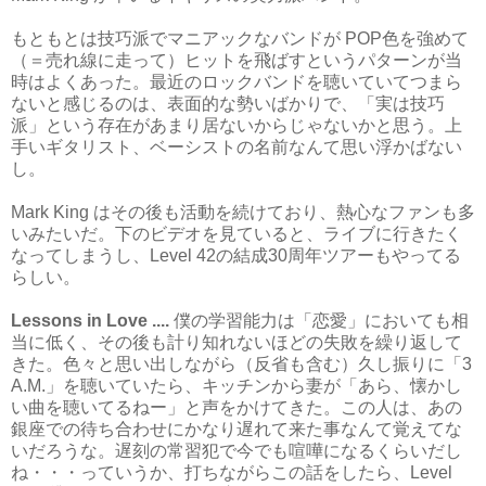
もともとは技巧派でマニアックなバンドが POP色を強めて
（＝売れ線に走って）ヒットを飛ばすというパターンが当
時はよくあった。最近のロックバンドを聴いていてつまら
ないと感じるのは、表面的な勢いばかりで、「実は技巧
派」という存在があまり居ないからじゃないかと思う。上
手いギタリスト、ベーシストの名前なんて思い浮かばない
し。
Mark King はその後も活動を続けており、熱心なファンも多
いみたいだ。下のビデオを見ていると、ライブに行きたく
なってしまうし、Level 42の結成30周年ツアーもやってる
らしい。
Lessons in Love ....
僕の学習能力は「恋愛」においても相
当に低く、その後も計り知れないほどの失敗を繰り返して
きた。色々と思い出しながら（反省も含む）久し振りに「3
A.M.」を聴いていたら、キッチンから妻が「あら、懐かし
い曲を聴いてるねー」と声をかけてきた。この人は、あの
銀座での待ち合わせにかなり遅れて来た事なんて覚えてな
いだろうな。遅刻の常習犯で今でも喧嘩になるくらいだし
ね・・・っていうか、打ちながらこの話をしたら、Level